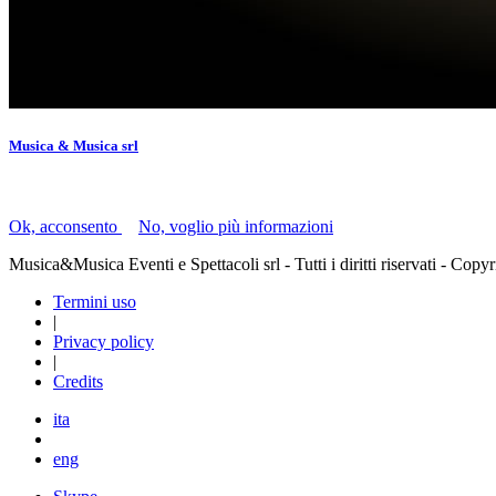
Musica & Musica srl
Il presente sito utilizza i "cookie" per facilitare la navigazione.
Ok, acconsento
|
No, voglio più informazioni
Musica&Musica Eventi e Spettacoli srl - Tutti i diritti riservati - C
Termini uso
|
Privacy policy
|
Credits
ita
eng