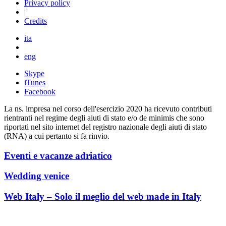
Privacy policy
|
Credits
ita
eng
Skype
iTunes
Facebook
La ns. impresa nel corso dell'esercizio 2020 ha ricevuto contributi
rientranti nel regime degli aiuti di stato e/o de minimis che sono
riportati nel sito internet del registro nazionale degli aiuti di stato
(RNA) a cui pertanto si fa rinvio.
Eventi e vacanze adriatico
Wedding venice
Web Italy – Solo il meglio del web made in Italy