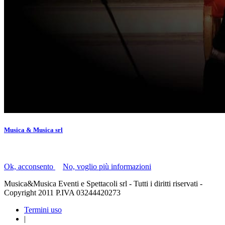
Musica & Musica srl
Il presente sito utilizza i "cookie" per facilitare la navigazione.
Ok, acconsento
|
No, voglio più informazioni
Musica&Musica Eventi e Spettacoli srl - Tutti i diritti riservati -
Copyright 2011 P.IVA 03244420273
Termini uso
|