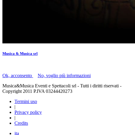
Musica & Musica srl
Il presente sito utilizza i "cookie" per facilitare la navigazione.
Ok, acconsento
|
No, voglio più informazioni
Musica&Musica Eventi e Spettacoli srl - Tutti i diritti riservati -
Copyright 2011 P.IVA 03244420273
Termini uso
|
Privacy policy
|
Credits
ita